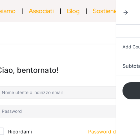
 siamo
Associati
Blog
Sostienici
Ac
Add Co
Subtota
Ciao, bentornato!
Password dimenticat
Ricordami