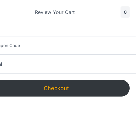
cedi
Review Your Cart
0
upon Code
l
Checkout
a?