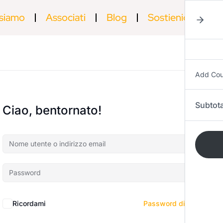
 siamo
Associati
Blog
Sostienici
Ac
Add Co
Subtota
Ciao, bentornato!
Ricordami
Password dimenticata?