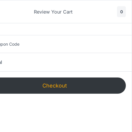
cedi
Review Your Cart
0
upon Code
l
Checkout