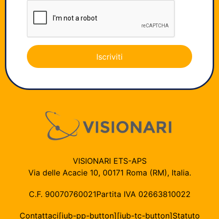
Iscriviti
VISIONARI ETS-APS
Via delle Acacie 10, 00171 Roma (RM), Italia.
C.F. 90070760021
Partita IVA 02663810022
Contattaci
[iub-pp-button]
[iub-tc-button]
Statuto