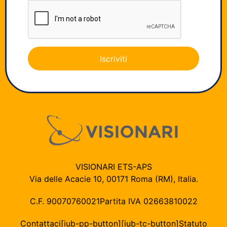
Iscriviti
VISIONARI ETS-APS
Via delle Acacie 10, 00171 Roma (RM), Italia.
C.F. 90070760021
Partita IVA 02663810022
Contattaci
[iub-pp-button]
[iub-tc-button]
Statuto