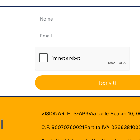
Iscriviti
VISIONARI ETS-APS
Via delle Acacie 10, 0
C.F. 90070760021
Partita IVA 026638100