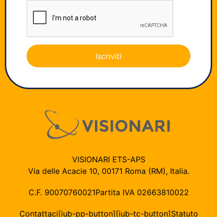
Iscriviti
VISIONARI ETS-APS
Via delle Acacie 10, 00171 Roma (RM), Italia.
C.F. 90070760021
Partita IVA 02663810022
Contattaci
[iub-pp-button]
[iub-tc-button]
Statuto