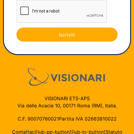
Iscriviti
VISIONARI ETS-APS
Via delle Acacie 10, 00171 Roma (RM), Italia.
C.F. 90070760021
Partita IVA 02663810022
Contattaci
[iub-pp-button]
[iub-tc-button]
Statuto