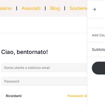
 siamo
Associati
Blog
Sostienici
Ac
Add Co
Subtota
Ciao, bentornato!
Ricordami
Password dimenticata?