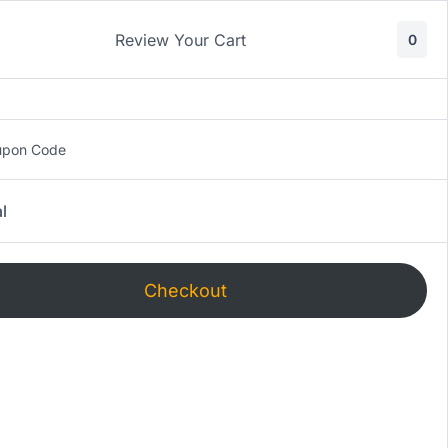
cedi
Review Your Cart
0
upon Code
l
Checkout